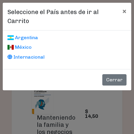
×
Seleccione el País antes de ir al
Carrito
Carrito De Compras
Argentina
México
Internacional
PRODUCTO
PRECIO
CANTIDAD
Cerrar
$
14,50
Manteniendo
la familia y
los negocios