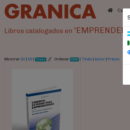
(curren
Catá
'EMPRENDEDU
Libros catalogados en
//
Mostrar
20
|
50
|
Ordenar
|
Título
|
Autor
|
Precio
Todos
ISBN