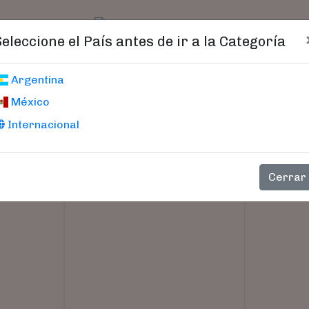
t)
logo
Catálogo
Age
Seleccione el País antes de ir a la Categoría
RISMO '
Argentina
México
Internacional
Cerrar