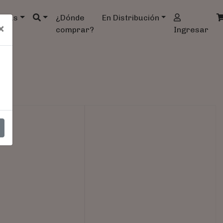
ndas
¿Dónde
En Distribución
×
comprar?
Ingresar