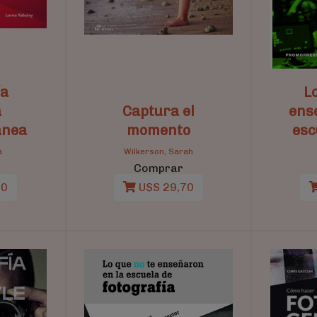
ía
L
a
Captura el
ens
ánea
momento
esc
a
Wilkerson, Sarah
Comprar
10
U$S 29,70