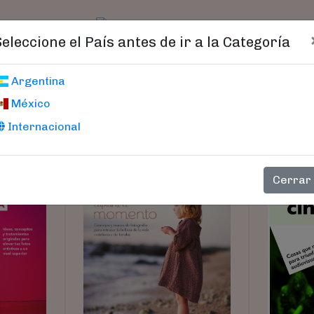
t)
logo
Catálogo
Age
Seleccione el País antes de ir a la Categoría
Argentina
México
Internacional
Cerrar