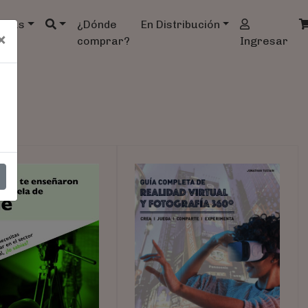
ndas
¿Dónde
En Distribución
×
comprar?
Ingresar