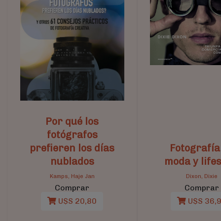
Por qué los
fotógrafos
prefieren los días
Fotografía
nublados
moda y lifes
Kamps, Haje Jan
Dixon, Dixie
Comprar
Comprar
U$S 20,80
U$S 36,