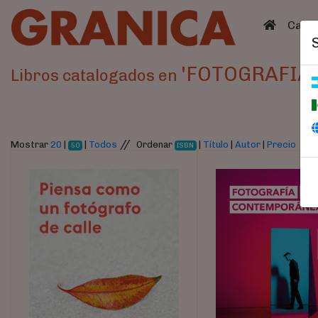
(curren
Catá
'FOTOGRAFIA'
Libros catalogados en
//
Mostrar
20
|
|
Todos
Ordenar
|
Título
|
Autor
|
Precio
50
ISBN