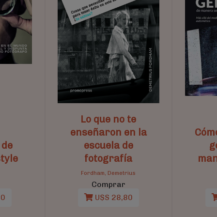
Lo que no te
enseñaron en la
Cómo
 de
escuela de
g
tyle
fotografía
man
Fordham, Demetrius
Comprar
90
U$S 28,80