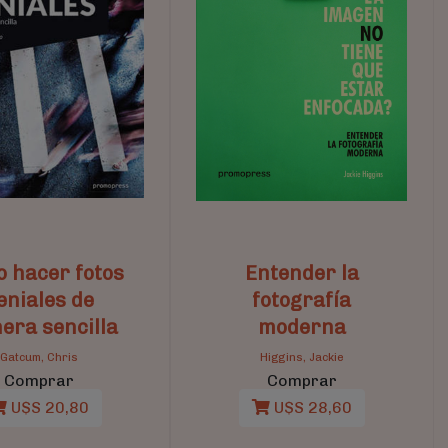
 hacer fotos
Entender la
eniales de
fotografía
era sencilla
moderna
Gatcum, Chris
Higgins, Jackie
Comprar
Comprar
U$S 20,80
U$S 28,60