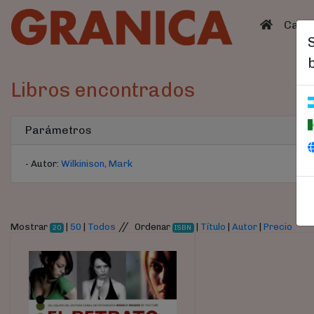
(curren
Catá
Libros encontrados
Parámetros
- Autor:
Wilkinison, Mark
//
Mostrar
|
50
|
Todos
Ordenar
|
Título
|
Autor
|
Precio
20
ISBN