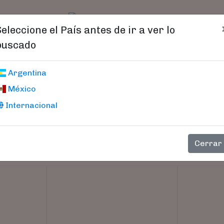
t)
logo
Catálogo
Age
Seleccione el País antes de ir a ver lo
buscado
Argentina
México
Internacional
Cerrar