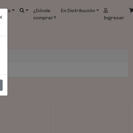
ndas
¿Dónde
En Distribución
×
comprar?
Ingresar