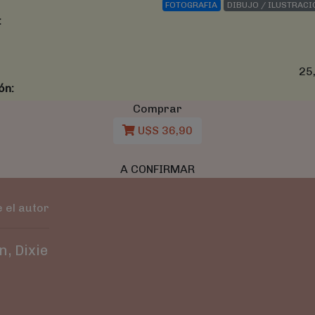
FOTOGRAFIA
DIBUJO / ILUSTRACI
:
25
ón:
Comprar
U$S 36,90
A CONFIRMAR
 el autor
n, Dixie