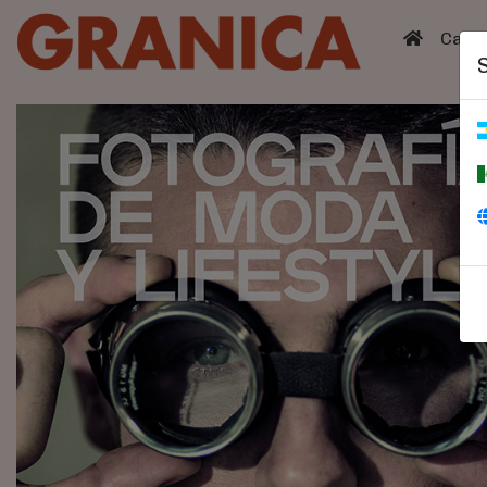
(curren
Catá