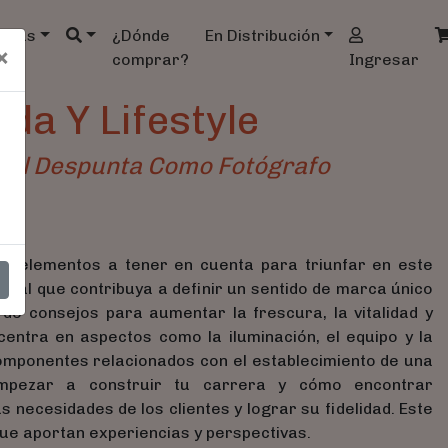
ndas
¿Dónde
En Distribución
×
comprar?
Ingresar
da Y Lifestyle
ial Despunta Como Fotógrafo
los elementos a tener en cuenta para triunfar en este
onal que contribuya a definir un sentido de marca único
 de consejos para aumentar la frescura, la vitalidad y
centra en aspectos como la iluminación, el equipo y la
componentes relacionados con el establecimiento de una
mpezar a construir tu carrera y cómo encontrar
 necesidades de los clientes y lograr su fidelidad. Este
que aportan experiencias y perspectivas.