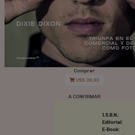
Comprar
U$S 36,90
A CONFIRMAR
I.S.B.N.:
Editorial:
E-Book: