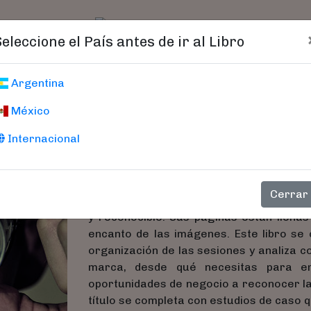
t)
logo
Catálogo
Age
Seleccione el País antes de ir al Libro
Fotografía De Mo
Argentina
México
Triunfa En El Mundo Comerc
Dixon, Dixie
Internacional
Fotografía de moda y lifestyle recoge 
Cerrar
excitante mercado y crear un estilo pers
y reconocible. Sus páginas están llenas
encanto de las imágenes. Este libro se 
organización de las sesiones y analiza 
marca, desde qué necesitas para e
oportunidades de negocio a reconocer las
título se completa con estudios de caso 