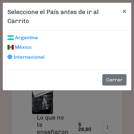
×
Seleccione el País antes de ir al
Carrito
Carrito De Compras
Argentina
México
Internacional
PRODUCTO
PRECIO
CANTIDAD
Cerrar
Lo que no
te
$
28,80
enseñaron