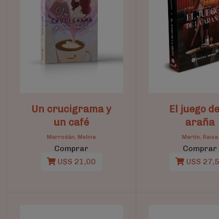
Un crucigrama y
El juego de
un café
araña
Marrodán, Melina
Martín, Raisa
Comprar
Comprar
U$S 21,00
U$S 27,