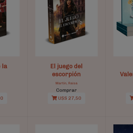
 la
El juego del
escorpión
Vale
Martín, Raisa
Comprar
50
U$S 27,50