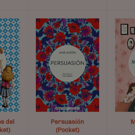
és del
Persuasión
M
ket)
(Pocket)