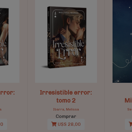
error:
Irresistible error:
tomo 2
Mi 
a
Ibarra, Melissa
Se
Comprar
00
U$S 28,00