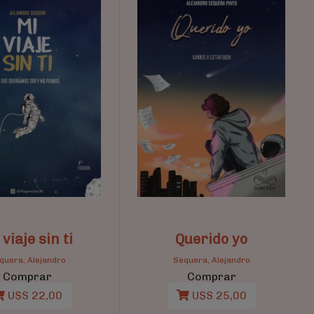
viaje sin ti
Querido yo
quera, Alejandro
Sequera, Alejandro
Comprar
Comprar
U$S 22,00
U$S 25,00