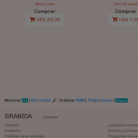
Mírez, Alex
Carroll, Lewi
Comprar
Comprar
U$S 29,00
U$S 7,0
//
Mostrar
|
50
|
Todos
Ordenar
ISBN
|
Título
|
Autor
|
20
Precio
GRANICA
Cambiar
Oficinas
¿Quiénes somos
Contacto
Prensa y comuni
Políticas de privacidad
Preguntas frecu