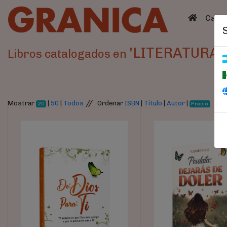
(curren
Catá
'LITERATURA 
Libros catalogados en
//
Mostrar
|
50
|
Todos
Ordenar
ISBN
|
Título
|
Autor
|
20
Precio