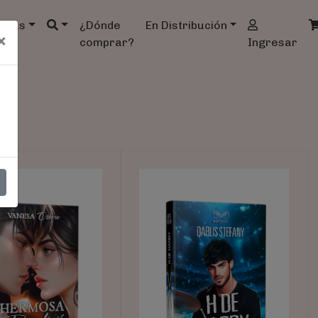
ndas
¿Dónde
En Distribución
×
comprar?
Ingresar
t)