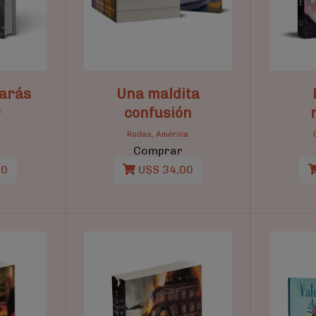
jarás
Una maldita
r
confusión
Rodas, América
Comprar
00
U$S 34,00