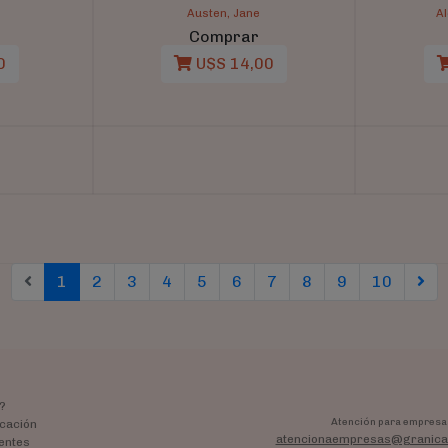
s
Austen, Jane
Al
Comprar
0
U$S 14,00
(current)
(current)
(current)
(current)
(current)
(current)
(current)
(current)
(current)
(curren
1
2
3
4
5
6
7
8
9
10
?
Atención para empresa
cación
atencionaempresas@granica
entes