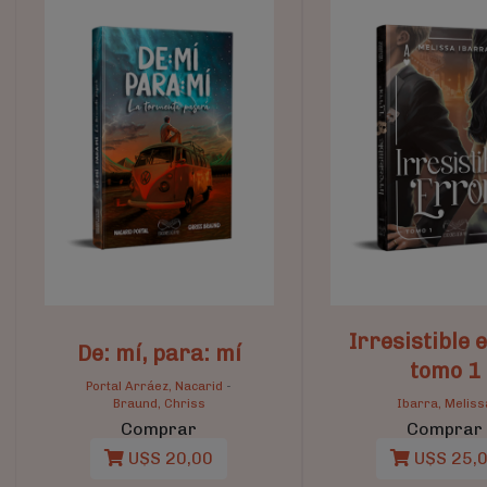
Irresistible 
De: mí, para: mí
tomo 1
Portal Arráez, Nacarid
-
Braund, Chriss
Ibarra, Meliss
Comprar
Comprar
U$S 20,00
U$S 25,