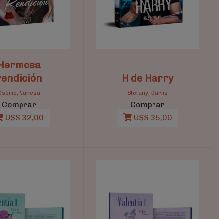
Hermosa
rendición
H de Harry
Osorio, Vanesa
Stefany, Darlis
Comprar
Comprar
U$S 32,00
U$S 35,00