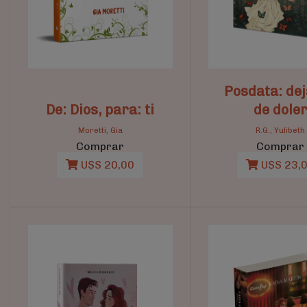
Posdata: de
De: Dios, para: ti
de dole
Moretti, Gia
R.G., Yulibeth
Comprar
Comprar
U$S 20,00
U$S 23,