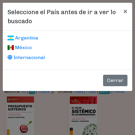
×
Seleccione el País antes de ir a ver lo
buscado
Libros encontrados
Argentina
México
Parámetros
Internacional
- Autor:
Herrscher, Enrique
Cerrar
//
Mostrar
20
|
|
Todos
Ordenar
ISBN
|
Título
|
|
Precio
50
Autor