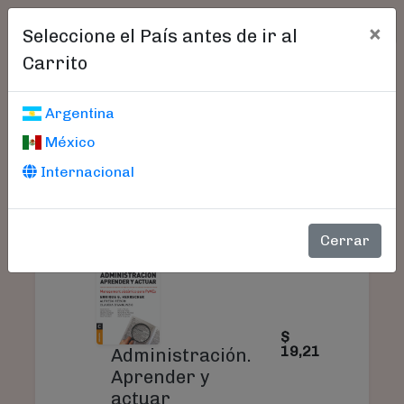
×
Seleccione el País antes de ir al
Carrito
Carrito De Compras
Argentina
México
Internacional
PRODUCTO
PRECIO
CANTI
Cerrar
$
19,21
Administración.
Aprender y
actuar