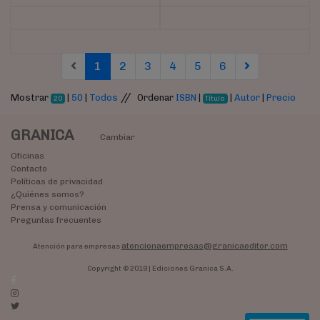
(current)
(current)
(current)
(current)
(current)
(current)
1
2
3
4
5
6
//
Mostrar
|
50
|
Todos
Ordenar
ISBN
|
|
Autor
|
Precio
20
Título
GRANICA
Cambiar
Oficinas
Contacto
Políticas de privacidad
¿Quiénes somos?
Prensa y comunicación
Preguntas frecuentes
atencionaempresas@granicaeditor.com
Atención para empresas
Copyright © 2019 | Ediciones Granica S.A.