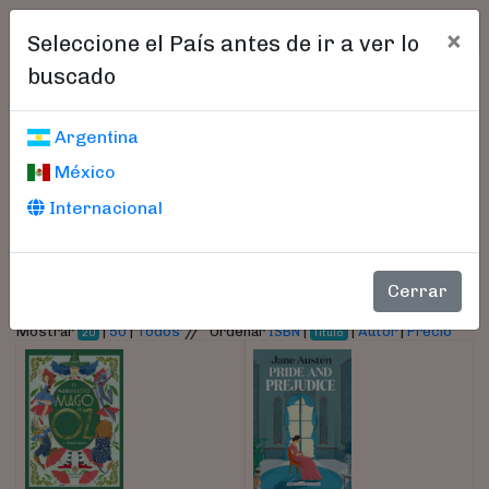
×
Seleccione el País antes de ir a ver lo
buscado
Libros encontrados
Argentina
México
Parámetros
Internacional
- Título / ISBN / Autor / Editorial:
Alma
(current)
(current)
(current)
(current)
(current)
(current)
1
2
3
4
5
6
Cerrar
//
Mostrar
|
50
|
Todos
Ordenar
ISBN
|
|
Autor
|
Precio
20
Título