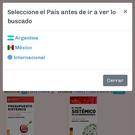
×
Seleccione el País antes de ir a ver lo
buscado
Libros encontrados
Argentina
México
Parámetros
Internacional
- Autor:
Herrscher, Enrique
Cerrar
//
Mostrar
|
50
|
Todos
Ordenar
ISBN
|
Título
|
Autor
|
20
Precio