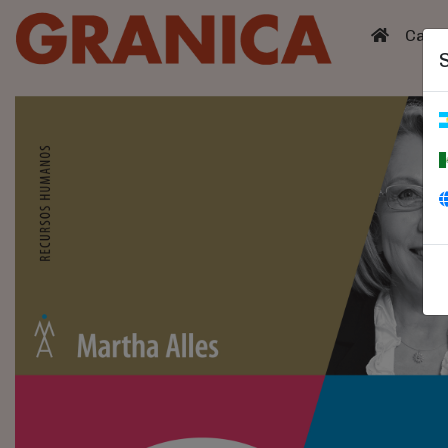
(curren
Catá