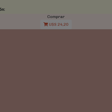
ón:
Comprar
U$S 24,20