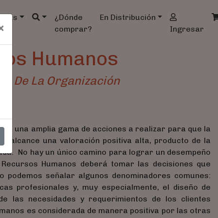
ndas
¿Dónde
En Distribución
×
comprar?
Ingresar
sos Humanos
ro De La Organización
ector una amplia gama de acciones a realizar para que la
 alcance una valoración positiva alta, producto de la
lizada. No hay un único camino para lograr un desempeño
e Recursos Humanos deberá tomar las decisiones que
to podemos señalar algunos denominadores comunes:
icas profesionales y, muy especialmente, el diseño de
e las necesidades y requerimientos de los clientes
manos es considerada de manera positiva por las otras