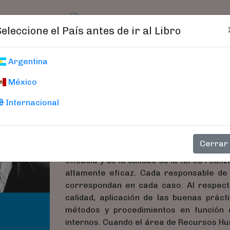
t)
logo
Catálogo
Age
Seleccione el País antes de ir al Libro
La Marca Recur
Argentina
México
Cómo Lograr Prestigio Dent
Alles, Martha
Internacional
La obra, en su conjunto, presentará al l
Cerrar
gestión de un área de Recursos Humanos
eficacia y de la calidad de la tarea rea
altamente eficaz. Cada responsable d
correspondan en cada caso. Al respec
calidad, aplicación de las buenas práct
métodos y procedimientos en función d
internos. Cuando el área de Recursos Hu