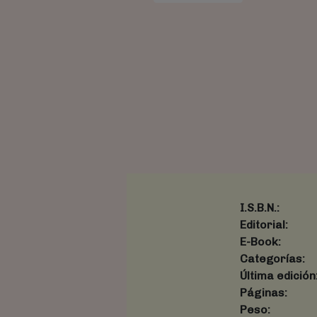
I.S.B.N.:
Editorial:
E-Book:
Categorías:
Última edición
Páginas:
Peso: