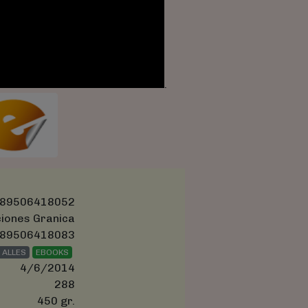
.
89506418052
ciones Granica
89506418083
 ALLES
EBOOKS
4/6/2014
288
450 gr.