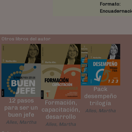
Formato:
Encuadernaci
Otros libros del autor
Pack
desempeño
12 pasos
Formación,
trilogía
para ser un
capacitación,
Alles, Martha
buen jefe
desarrollo
Alles, Martha
Alles, Martha