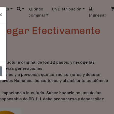
ndas
¿Dónde
En Distribución
×
comprar?
Ingresar
elegar Efectivamente
structura original de los 12 pasos, y recoge las
s nuevas generaciones.
s niveles y a personas que aún no son jefes y desean
Recursos Humanos, consultores y al ambiente académico
importancia inusitada. Saber hacerlo es una de las
esponsable de RR. HH. debe procurarse y desarrollar.