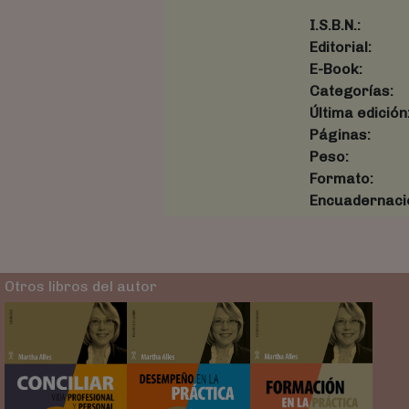
I.S.B.N.:
Editorial:
E-Book:
Categorías:
Última edición
Páginas:
Peso:
Formato:
Encuadernaci
Otros libros del autor