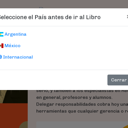
t)
logo
Catálogo
Age
Seleccione el País antes de ir al Libro
12 Pasos Para D
Argentina
México
Alles, Martha
Internacional
Esta nueva edición revisada mantiene la e
tendencias y los comportamientos de la
Cerrar
La obra está dirigida a jefes de todos lo
serlo, y también a los especialistas en 
en general, profesores y alumnos.
Delegar responsabilidades cobra hoy una 
herramientas que cualquier gerencia o r