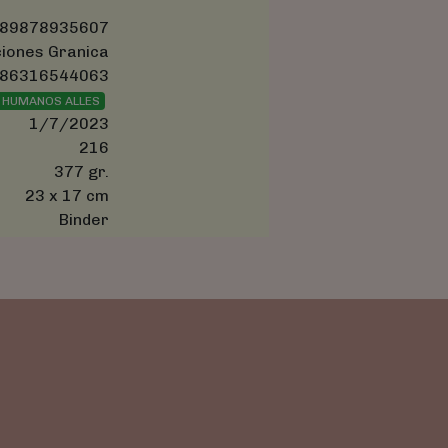
89878935607
ciones Granica
86316544063
 HUMANOS ALLES
1/7/2023
216
377 gr.
23 x 17 cm
Binder