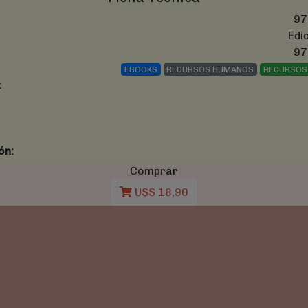
97
Edi
97
EBOOKS
RECURSOS HUMANOS
RECURSOS
:
ón:
Comprar
U$S 18,90