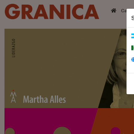
(curren
Catá