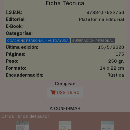
Ficha Técnica
I.S.B.N.:
9788417622756
Editorial:
Plataforma Editorial
E-Book:
Categorías:
COACHING PERSONAL / AUTOAYUDA
SUPERACION PERSONAL
Última edición:
15/5/2020
Páginas:
175
Peso:
250 gr.
Formato:
14 x 22 cm
Encuadernación:
Rústica
Comprar
U$S 19,40
A CONFIRMAR
Otros libros del autor