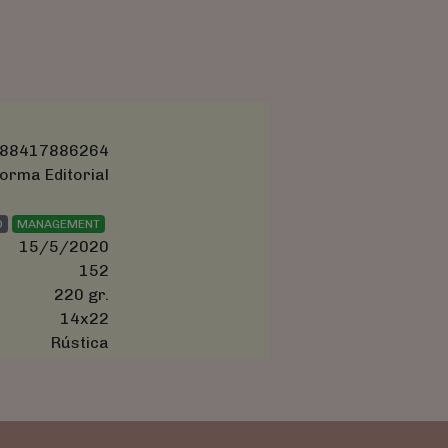
88417886264
orma Editorial
O
MANAGEMENT
15/5/2020
152
220 gr.
14x22
Rústica