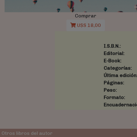
Comprar
U$S 18,00
I.S.B.N.:
Editorial:
E-Book:
Categorías:
Última edición
Páginas:
Peso:
Formato:
Encuadernaci
Otros libros del autor