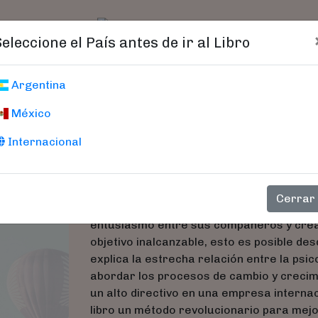
t)
logo
Catálogo
Age
Seleccione el País antes de ir al Libro
Beneficio, El
Argentina
México
Escribano, Georges - Ro
Internacional
¿Puede un empleado totalmente desmotivad
entusiasmo entre sus compañeros y crea
Cerrar
¿Puede un empleado totalmente desmotivad
entusiasmo entre sus compañeros y cre
objetivo inalcanzable, esto es posible des
explica la estrecha relación entre la psi
abordar los procesos de cambio y crecimien
un alto directivo en una empresa internac
libro un método revolucionario para mej