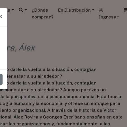
ndas
¿Dónde
En Distribución
×
comprar?
Ingresar
vira, Álex
o darle la vuelta a la situación, contagiar
r bienestar a su alrededor?
o darle la vuelta a la situación, contagiar
ar bienestar a su alrededor? Aunque parezca un
de la perspectiva de la psicosocioeconomía. Esta teoría
cología humana y la economía, y ofrece un enfoque para
to organizacional. A través de la historia de Víctor,
ional, Álex Rovira y Georges Escribano enseñan en este
orar las organizaciones y, fundamentalmente, a las