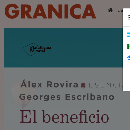
(curren
Catá