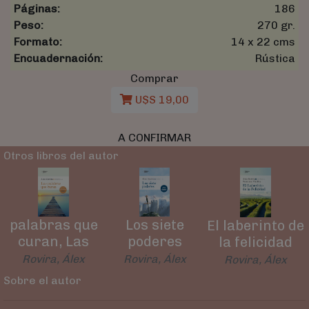
Páginas:
186
Peso:
270 gr.
Formato:
14 x 22 cms
Encuadernación:
Rústica
Comprar
U$S 19,00
A CONFIRMAR
Otros libros del autor
Los siete
palabras que
El laberinto de
poderes
curan, Las
la felicidad
Rovira, Álex
Rovira, Álex
Rovira, Álex
Sobre el autor