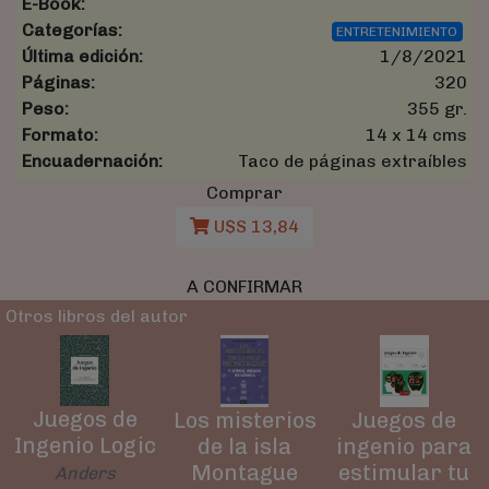
E-Book:
Categorías:
ENTRETENIMIENTO
Última edición:
1/8/2021
Páginas:
320
Peso:
355 gr.
Formato:
14 x 14 cms
Encuadernación:
Taco de páginas extraíbles
Comprar
U$S 13,84
A CONFIRMAR
Otros libros del autor
Juegos de
Los misterios
Juegos de
Ingenio Logic
de la isla
ingenio para
Montague
estimular tu
Anders