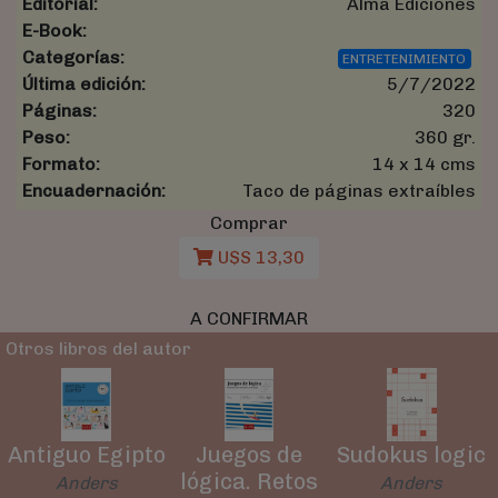
Editorial:
Alma Ediciones
E-Book:
Categorías:
ENTRETENIMIENTO
Última edición:
5/7/2022
Páginas:
320
Peso:
360 gr.
Formato:
14 x 14 cms
Encuadernación:
Taco de páginas extraíbles
Comprar
U$S 13,30
A CONFIRMAR
Otros libros del autor
Antiguo Egipto
Juegos de
Sudokus logic
lógica. Retos
Anders
Anders