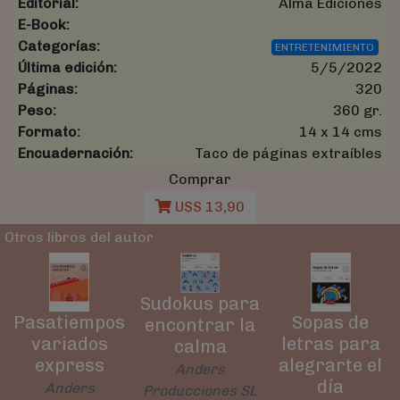
Editorial:
Alma Ediciones
E-Book:
Categorías:
ENTRETENIMIENTO
Última edición:
5/5/2022
Páginas:
320
Peso:
360 gr.
Formato:
14 x 14 cms
Encuadernación:
Taco de páginas extraíbles
Comprar
U$S 13,90
Otros libros del autor
Sudokus para
Pasatiempos
Sopas de
encontrar la
variados
letras para
calma
express
alegrarte el
Anders
día
Anders
Producciones SL