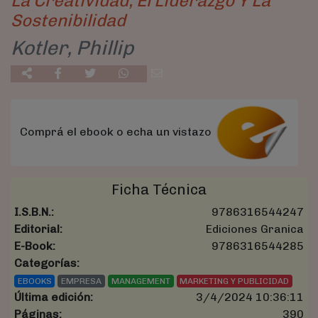
La Creatividad, El Liderazgo Y La
Sostenibilidad
Kotler, Phillip
Comprá el ebook o echa un vistazo
Ficha Técnica
I.S.B.N.:
9786316544247
Editorial:
Ediciones Granica
E-Book:
9786316544285
Categorías:
EBOOKS
EMPRESA
MANAGEMENT
MARKETING Y PUBLICIDAD
Última edición:
3/4/2024 10:36:11
Páginas:
390