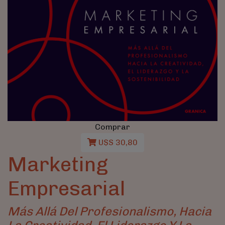
Comprar
U$S 30,80
Marketing
Empresarial
Más Allá Del Profesionalismo, Hacia