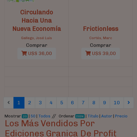
Circulando
Hacia Una
Nueva Economía
Frictionless
Gallego, José Luís
Cortés, Marc
Comprar
Comprar
U$S 36,00
U$S 39,00
(current)
(current)
(current)
(current)
(current)
(current)
(current)
(current)
(current)
(curren
1
2
3
4
5
6
7
8
9
10
//
Mostrar
|
50
|
Todos
Ordenar
|
Título
|
Autor
|
Precio
20
ISBN
Los Más Vendidos Por
Ediciones Granica De Profit