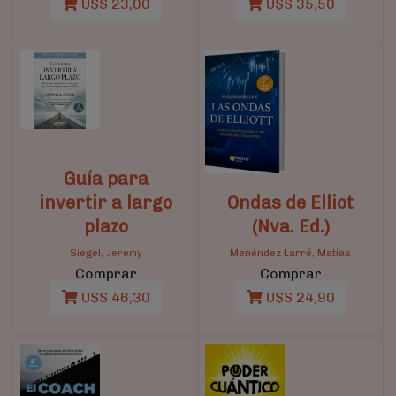
U$S 23,00
U$S 35,50
Guía para
invertir a largo
Ondas de Elliot
plazo
(Nva. Ed.)
Siegel, Jeremy
Menéndez Larré, Matías
Comprar
Comprar
U$S 46,30
U$S 24,90