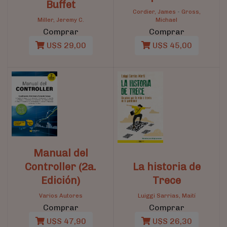
Buffet
Cordier, James
-
Gross,
Miller, Jeremy C.
Michael
Comprar
Comprar
U$S 29,00
U$S 45,00
Manual del
Controller (2a.
La historia de
Edición)
Trece
Varios Autores
Luiggi Sarrias, Maití
Comprar
Comprar
U$S 47,90
U$S 26,30