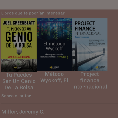
Libros que te podrían interesar
Método
Project
Tu Puedes
Wyckoff, El
finance
Ser Un Genio
internacional
De La Bolsa
Sobre el autor
Miller, Jeremy C.