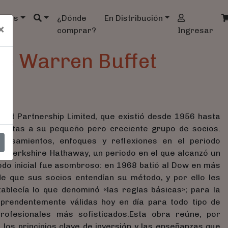
ndas
¿Dónde
En Distribución
×
comprar?
Ingresar
De Warren Buffet
fett Partnership Limited, que existió desde 1956 hasta
 cartas a su pequeño pero creciente grupo de socios.
ensamientos, enfoques y reflexiones en el periodo
n Berkshire Hathaway, un periodo en el que alcanzó un
odo inicial fue asombroso: en 1968 batió al Dow en más
e que sus socios entendían su método, y por ello les
ablecía lo que denominó «las reglas básicas»; para la
rprendentemente válidas hoy en día para todo tipo de
profesionales más sofisticados.Esta obra reúne, por
, los principios clave de inversión y las enseñanzas que