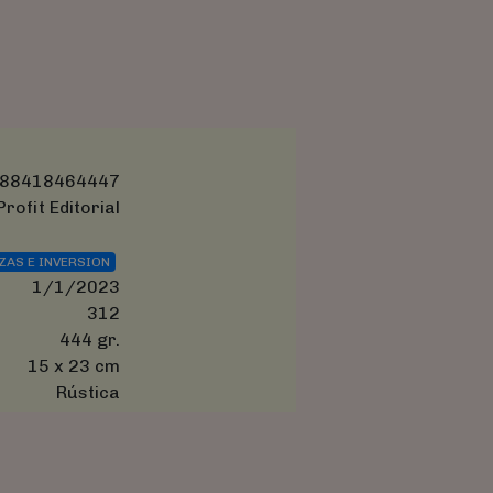
88418464447
Profit Editorial
ZAS E INVERSION
1/1/2023
312
444 gr.
15 x 23 cm
Rústica