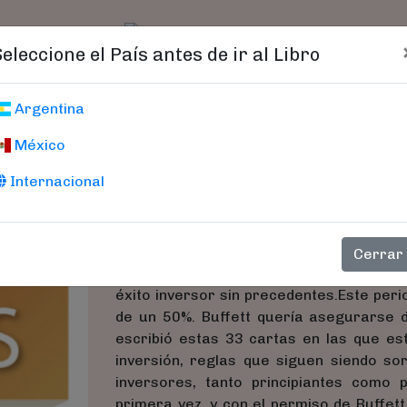
t)
logo
Catálogo
Age
Seleccione el País antes de ir al Libro
Reglas Básicas 
Argentina
México
Miller, Jeremy C.
Internacional
A los 26 años, Warren Buffett fundó Buf
1970. Durante este tiempo,escribió 33
Estas cartas son la crónica de sus p
Cerrar
inmediatamente anterior a su mandato e
éxito inversor sin precedentes.Este peri
de un 50%. Buffett quería asegurarse d
escribió estas 33 cartas en las que est
inversión, reglas que siguen siendo so
inversores, tanto principiantes como 
primera vez, y con el permiso de Buffett