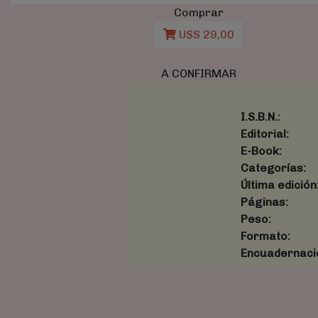
Comprar
U$S 29,00
A CONFIRMAR
I.S.B.N.:
Editorial:
E-Book:
Categorías:
Última edición
Páginas:
Peso:
Formato:
Encuadernaci