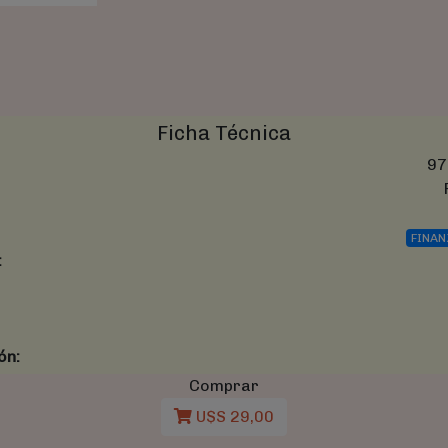
Ficha Técnica
97
FINAN
:
ón:
Comprar
U$S 29,00