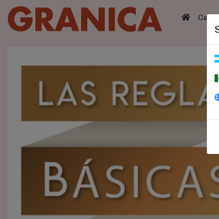
(curren
Catá