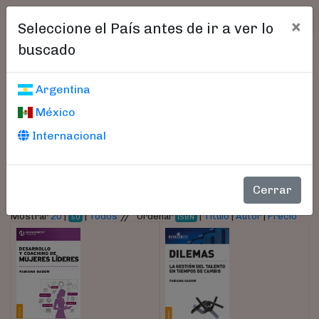
×
Seleccione el País antes de ir a ver lo
buscado
Libros encontrados
Argentina
México
Parámetros
Internacional
- Autor:
Gadow, Fabiana
Cerrar
//
Mostrar
20
|
|
Todos
Ordenar
|
Título
|
Autor
|
Precio
50
ISBN