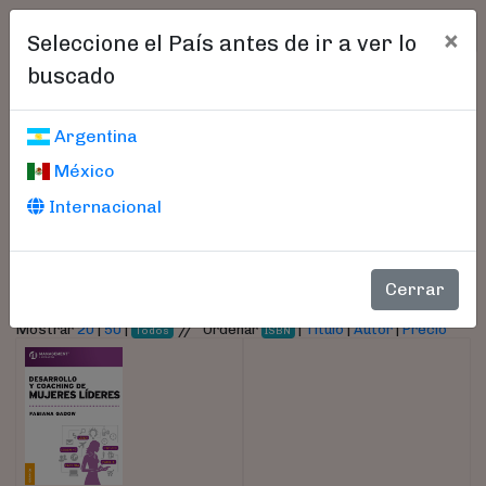
×
Seleccione el País antes de ir a ver lo
buscado
Libros encontrados
Argentina
México
Parámetros
Internacional
- Autor:
Gadow, Fabiana
Cerrar
//
Mostrar
20
|
50
|
Ordenar
|
Título
|
Autor
|
Precio
Todos
ISBN