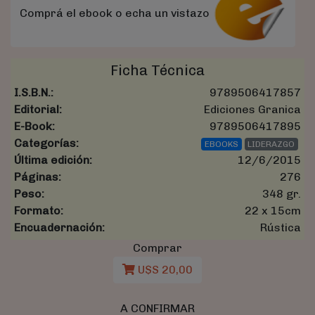
Comprá el ebook o echa un vistazo
Ficha Técnica
I.S.B.N.:
9789506417857
Editorial:
Ediciones Granica
E-Book:
9789506417895
Categorías:
EBOOKS
LIDERAZGO
Última edición:
12/6/2015
Páginas:
276
Peso:
348 gr.
Formato:
22 x 15cm
Encuadernación:
Rústica
Comprar
U$S 20,00
A CONFIRMAR