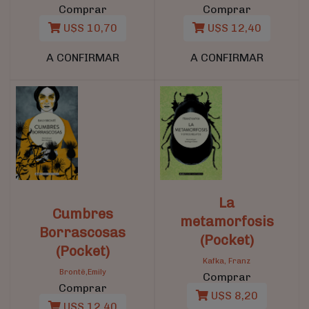
Comprar
Comprar
U$S 10,70
U$S 12,40
A CONFIRMAR
A CONFIRMAR
La
Cumbres
metamorfosis
Borrascosas
(Pocket)
(Pocket)
Kafka, Franz
Brontë,Emily
Comprar
Comprar
U$S 8,20
U$S 12,40