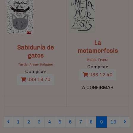
La
Sabiduría de
metamorfosis
gatos
Kafka, Franz
Tardy, Anne-Solagne
Comprar
Comprar
U$S 12,40
U$S 18,70
A CONFIRMAR
(current)
(curren
1
2
3
4
5
6
7
8
9
10