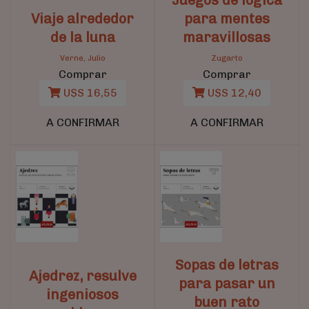
Juegos de lógica
Viaje alrededor
para mentes
de la luna
maravillosas
Verne, Julio
Zugarto
Comprar
Comprar
U$S 16,55
U$S 12,40
A CONFIRMAR
A CONFIRMAR
Sopas de letras
Ajedrez, resulve
para pasar un
ingeniosos
buen rato