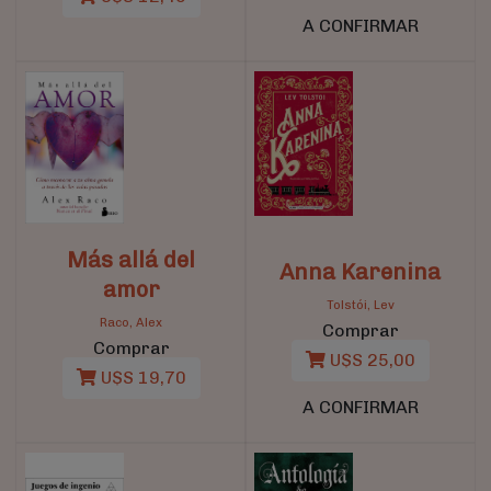
A CONFIRMAR
Más allá del
Anna Karenina
amor
Tolstói, Lev
Raco, Alex
Comprar
Comprar
U$S 25,00
U$S 19,70
A CONFIRMAR