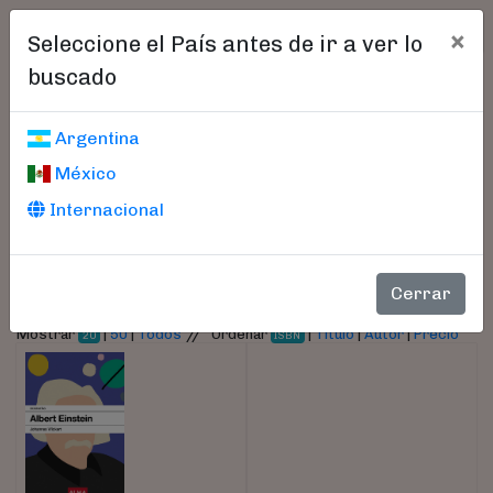
×
Seleccione el País antes de ir a ver lo
buscado
Libros encontrados
Argentina
México
Parámetros
Internacional
- Autor:
Wickert, Johannes
Cerrar
//
Mostrar
|
50
|
Todos
Ordenar
|
Título
|
Autor
|
Precio
20
ISBN