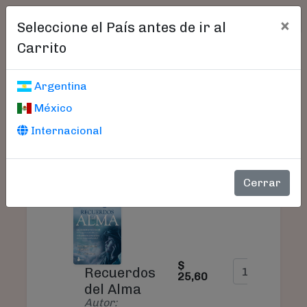
×
Seleccione el País antes de ir al
Carrito
Carrito De Compras
Argentina
México
Internacional
PRODUCTO
PRECIO
CANTIDAD
Cerrar
$
Recuerdos
25,60
del Alma
Autor: