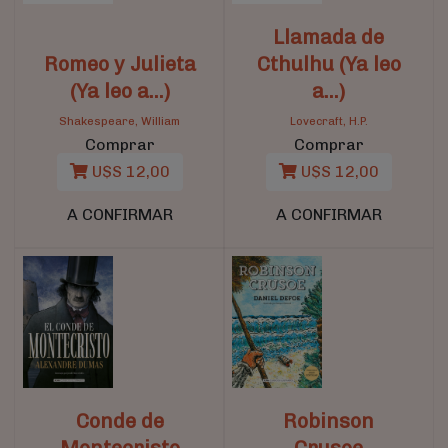
Llamada de
Romeo y Julieta
Cthulhu (Ya leo
(Ya leo a...)
a...)
Shakespeare, William
Lovecraft, H.P.
Comprar
Comprar
U$S 12,00
U$S 12,00
A CONFIRMAR
A CONFIRMAR
Conde de
Robinson
Montecristo
Crusoe