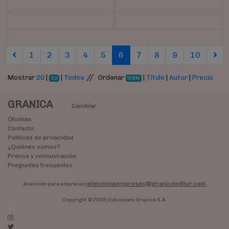
(current)
(current)
(current)
(current)
(curren
1
2
3
4
5
6
7
8
9
10
//
Mostrar
20
|
|
Todos
Ordenar
|
Título
|
Autor
|
Precio
50
ISBN
GRANICA
Cambiar
Oficinas
Contacto
Políticas de privacidad
¿Quiénes somos?
Prensa y comunicación
Preguntas frecuentes
atencionaempresas@granicaeditor.com
Atención para empresas
Copyright © 2019 | Ediciones Granica S.A.