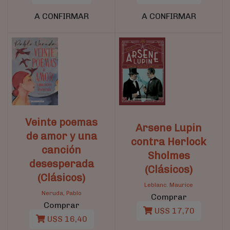
A CONFIRMAR
A CONFIRMAR
Veinte poemas
Arsene Lupin
de amor y una
contra Herlock
canción
Sholmes
desesperada
(Clásicos)
(Clásicos)
Leblanc. Maurice
Neruda, Pablo
Comprar
Comprar
U$S 17,70
U$S 16,40