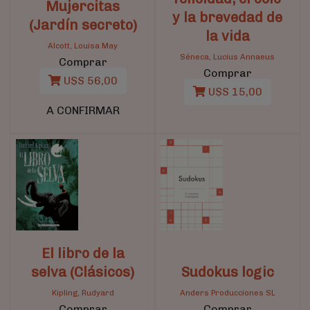
Mujercitas
y la brevedad de
(Jardín secreto)
la vida
Alcott, Louisa May
Séneca, Lucius Annaeus
Comprar
Comprar
U$S 56,00
U$S 15,00
A CONFIRMAR
El libro de la
selva (Clásicos)
Sudokus logic
Kipling, Rudyard
Anders Producciones SL
Comprar
Comprar