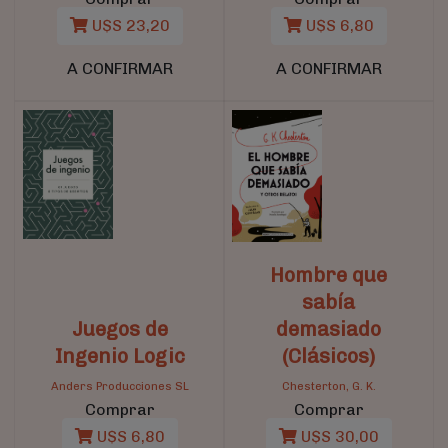
U$S 23,20
U$S 6,80
A CONFIRMAR
A CONFIRMAR
Hombre que
sabía
Juegos de
demasiado
Ingenio Logic
(Clásicos)
Anders Producciones SL
Chesterton, G. K.
Comprar
Comprar
U$S 6,80
U$S 30,00