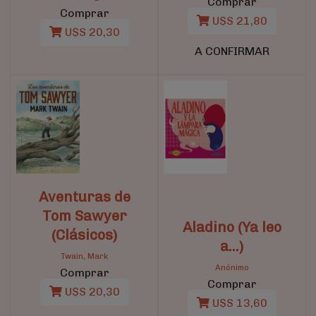
Comprar
Comprar
U$S 21,80
U$S 20,30
A CONFIRMAR
Aventuras de
Tom Sawyer
Aladino (Ya leo
(Clásicos)
a...)
Twain, Mark
Anónimo
Comprar
Comprar
U$S 20,30
U$S 13,60