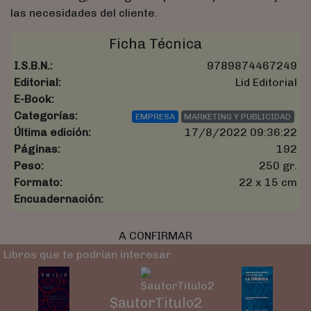
las necesidades del cliente.
Ficha Técnica
I.S.B.N.:
9789874467249
Editorial:
Lid Editorial
E-Book:
Categorías:
EMPRESA
MARKETING Y PUBLICIDAD
Última edición:
17/8/2022 09:36:22
Páginas:
192
Peso:
250 gr.
Formato:
22 x 15 cm
Encuadernación:
A CONFIRMAR
Libros que te podrían interesar
$autorTitulo2