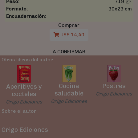
Peso:
719 gr.
Formato:
30x23 cm
Encuadernación:
Comprar
U$S 14,40
A CONFIRMAR
Otros libros del autor
Cocina
Postres
Aperitivos y
saludable
cocteles
Origo Ediciones
Origo Ediciones
Origo Ediciones
Sobre el autor
Origo Ediciones