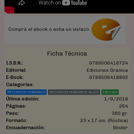
Comprá el ebook o echa un vistazo
Ficha Técnica
I.S.B.N.:
9789506418724
Editorial:
Ediciones Granica
E-Book:
9789506418892
Categorías:
RECURSOS HUMANOS
RECURSOS HUMANOS ALLES
EBOOKS
Última edición:
1/9/2018
Páginas:
264
Peso:
380 gr.
Formato:
23 x 17 cm. (Rústica)
Encuadernación:
Binder