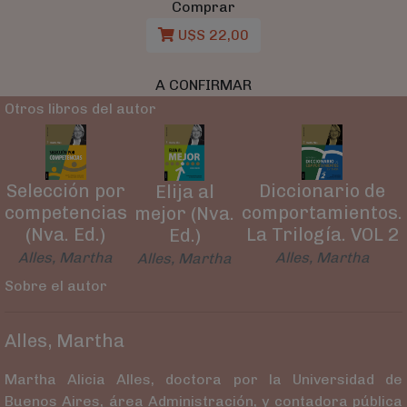
Comprar
U$S 22,00
A CONFIRMAR
Otros libros del autor
Diccionario de
Selección por
Elija al
comportamientos.
competencias
mejor (Nva.
La Trilogía. VOL 2
(Nva. Ed.)
Ed.)
Alles, Martha
Alles, Martha
Alles, Martha
Sobre el autor
Alles, Martha
Martha Alicia Alles, doctora por la Universidad de
Buenos Aires, área Administración, y contadora pública