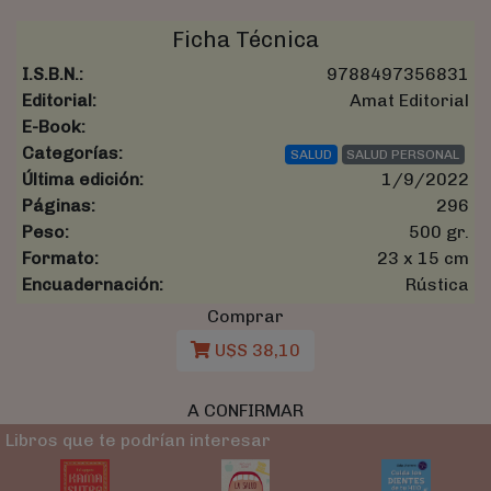
Ficha Técnica
I.S.B.N.:
9788497356831
Editorial:
Amat Editorial
E-Book:
Categorías:
SALUD
SALUD PERSONAL
Última edición:
1/9/2022
Páginas:
296
Peso:
500 gr.
Formato:
23 x 15 cm
Encuadernación:
Rústica
Comprar
U$S 38,10
A CONFIRMAR
Libros que te podrían interesar