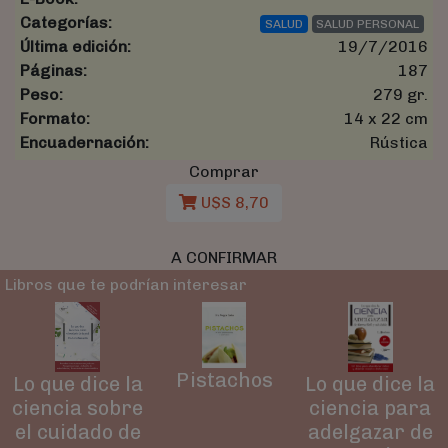
Categorías:
SALUD
SALUD PERSONAL
Última edición:
19/7/2016
Páginas:
187
Peso:
279 gr.
Formato:
14 x 22 cm
Encuadernación:
Rústica
Comprar
U$S 8,70
A CONFIRMAR
Libros que te podrían interesar
Pistachos
Lo que dice la
Lo que dice la
ciencia sobre
ciencia para
el cuidado de
adelgazar de