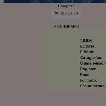
Comprar
U$S 13,70
A CONFIRMAR
I.S.B.N.:
Editorial:
E-Book:
Categorías:
Última edición
Páginas:
Peso:
Formato:
Encuadernaci