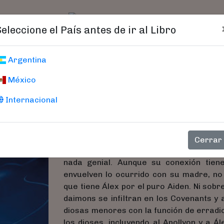
t)
logo
Catálogo
Age
Seleccione el País antes de ir al Libro
Puro
Argentina
México
Armentrout, Jennifer L.
Internacional
Está la necesidad. Y luego está el De
sobrenatural no es precisamente alg
Alexandria la sigue allí donde va. Y que
Cerrar
salir de las clases y también en la puer
nada genial. Aunque su conexión tiene
envuelven lo ocurrido con su madre, no 
que tiene Álex por el puro Aiden. Ni sob
daimons se infiltran en los Covenants y a
diosas menores con la función de erradi
los dioses, incluyendo al Apollyon y a 