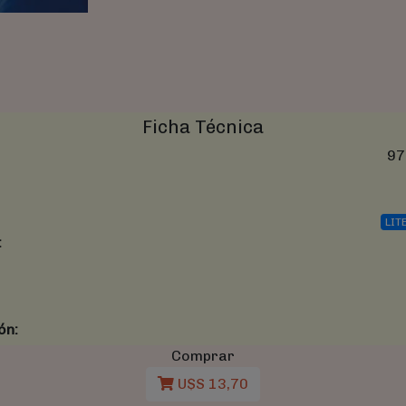
Ficha Técnica
97
LIT
:
ón:
Comprar
U$S 13,70