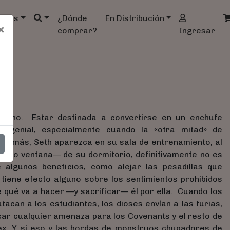
ndas
¿Dónde
En Distribución
×
comprar?
Ingresar
stino. Estar destinada a convertirse en un enchufe
o genial, especialmente cuando la «otra mitad» de
, además, Seth aparezca en su sala de entrenamiento, al
ta —o ventana— de su dormitorio, definitivamente no es
 algunos beneficios, como alejar las pesadillas que
tiene efecto alguno sobre los sentimientos prohibidos
re qué va a hacer —y sacrificar— él por ella. Cuando los
tacan a los estudiantes, los dioses envían a las furias,
car cualquier amenaza para los Covenants y el resto de
Álex. Y si eso y las hordas de monstruos chupadores de