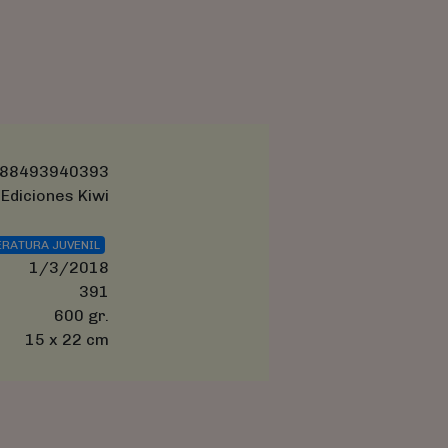
88493940393
Ediciones Kiwi
ERATURA JUVENIL
1/3/2018
391
600 gr.
15 x 22 cm