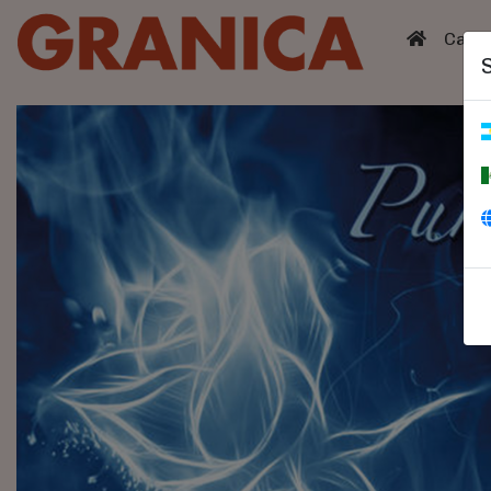
(curren
Catá