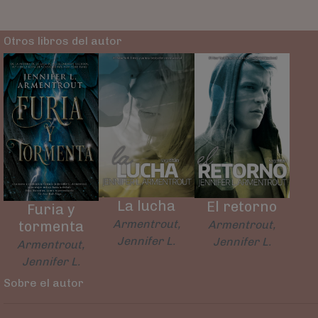
Otros libros del autor
La lucha
El retorno
Furia y
Armentrout,
Armentrout,
tormenta
Jennifer L.
Jennifer L.
Armentrout,
Jennifer L.
Sobre el autor