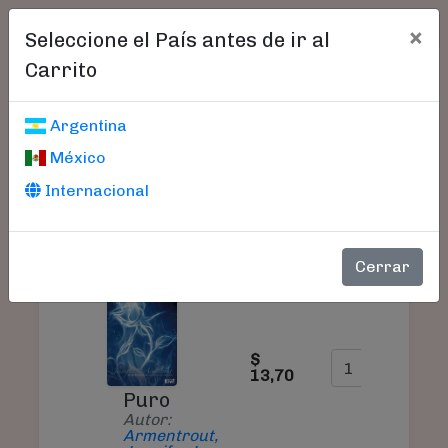
×
Seleccione el País antes de ir al
Carrito
Carrito De Compras
Argentina
México
Internacional
S
PRODUCTO
PRECIO
CANTIDAD
T
Cerrar
$
$
13,70
1
Puro
Autor:
Armentrout,