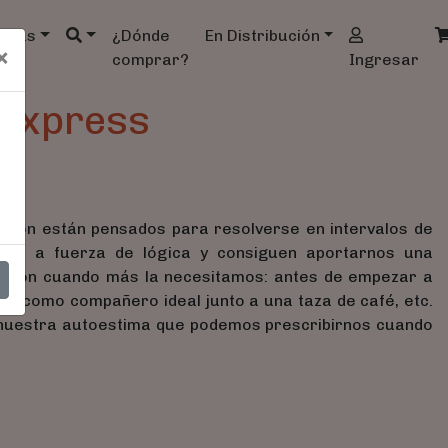
ndas
¿Dónde
En Distribución
×
comprar?
Ingresar
 Express
L
ción están pensados para resolverse en intervalos de
lven a fuerza de lógica y consiguen aportarnos una
facción cuando más la necesitamos: antes de empezar a
nte, como compañero ideal junto a una taza de café, etc.
 nuestra autoestima que podemos prescribirnos cuando