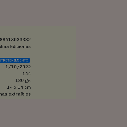
88418933332
Alma Ediciones
NTRETENIMIENTO
1/10/2022
144
180 gr.
14 x 14 cm
nas extraíbles