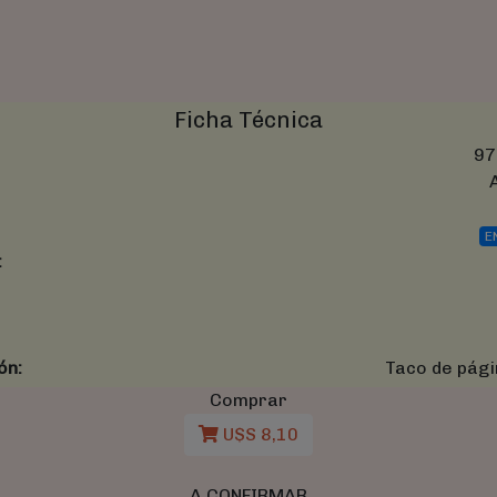
Ficha Técnica
97
E
:
ón:
Taco de pági
Comprar
U$S 8,10
A CONFIRMAR