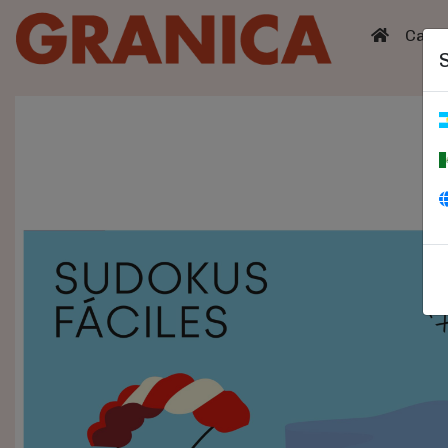
(curren
Catá