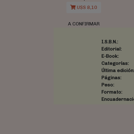
U$S 8,10
A CONFIRMAR
I.S.B.N.:
Editorial:
E-Book:
Categorías:
Última edición
Páginas:
Peso:
Formato:
Encuadernaci