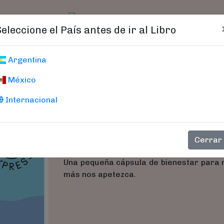
t)
logo
Catálogo
Age
Seleccione el País antes de ir al Libro
Sudokus Fáciles
Argentina
México
Anders Producciones S
Internacional
Los sudokus que encontrarás a continua
tiempo express. Todos ellos se resue
sensación de calma, relajación y satis
Cerrar
trabajar, tras un día de trabajo estresa
Una pequeña cápsula de bienestar para
más nos apetezca.