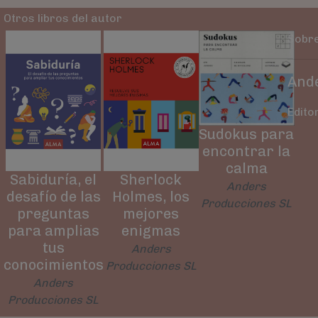
Otros libros del autor
Sobre
And
Edito
Sudokus para
encontrar la
calma
Sabiduría, el
Sherlock
Anders
desafío de las
Holmes, los
Producciones SL
preguntas
mejores
para amplias
enigmas
tus
Anders
conocimientos
Producciones SL
Anders
Producciones SL