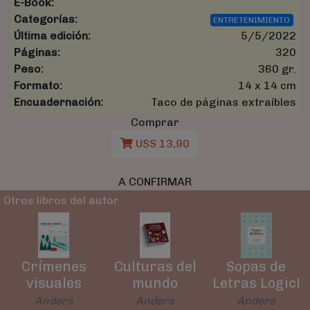
E-Book:
Categorías:
ENTRETENIMIENTO
Última edición:
5/5/2022
Páginas:
320
Peso:
360 gr.
Formato:
14 x 14 cm
Encuadernación:
Taco de páginas extraíbles
Comprar
U$S 13,90
A CONFIRMAR
Otros libros del autor
Crímenes
Culturas del
Sopas de
visuales
mundo
Letras Logic!
Anders
Anders
Anders