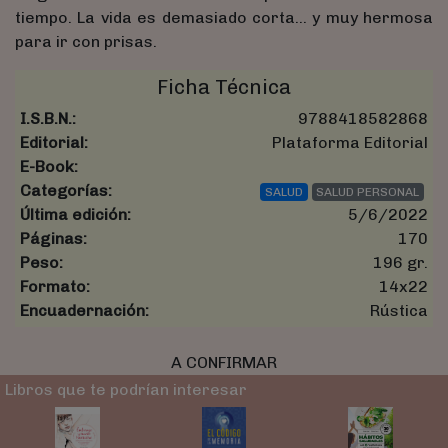
tiempo. La vida es demasiado corta… y muy hermosa
para ir con prisas.
Ficha Técnica
I.S.B.N.:
9788418582868
Editorial:
Plataforma Editorial
E-Book:
Categorías:
SALUD
SALUD PERSONAL
Última edición:
5/6/2022
Páginas:
170
Peso:
196 gr.
Formato:
14x22
Encuadernación:
Rústica
A CONFIRMAR
Libros que te podrían interesar