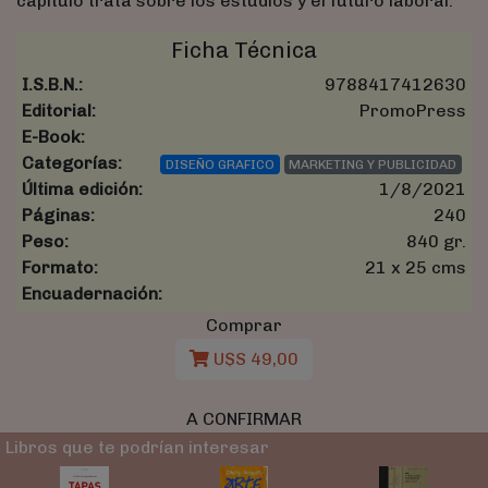
capítulo trata sobre los estudios y el futuro laboral.
Ficha Técnica
I.S.B.N.:
9788417412630
Editorial:
PromoPress
E-Book:
Categorías:
DISEÑO GRAFICO
MARKETING Y PUBLICIDAD
Última edición:
1/8/2021
Páginas:
240
Peso:
840 gr.
Formato:
21 x 25 cms
Encuadernación:
Comprar
U$S 49,00
A CONFIRMAR
Libros que te podrían interesar