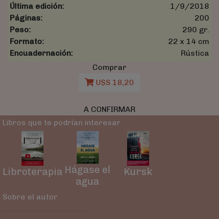
Última edición:
1/9/2018
Páginas:
200
Peso:
290 gr.
Formato:
22 x 14 cm
Encuadernación:
Rústica
Comprar
U$S 18,20
A CONFIRMAR
Libros que te podrían interesar
Hágase el
Kursk
Libroterapia
agua
Sobre el autor