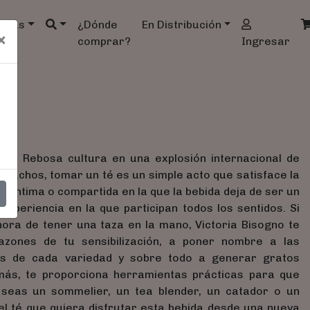
ndas
¿Dónde
En Distribución
×
comprar?
Ingresar
nte. Rebosa cultura en una explosión internacional de
muchos, tomar un té es un simple acto que satisface la
a íntima o compartida en la que la bebida deja de ser un
xperiencia en la que participan todos los sentidos. Si
ora de tener una taza en la mano, Victoria Bisogno te
azones de tu sensibilización, a poner nombre a las
tos de cada variedad y sobre todo a generar gratos
ás, te proporciona herramientas prácticas para que
a seas un sommelier, un tea blender, un catador o un
l té que quiera disfrutar esta bebida desde una nueva