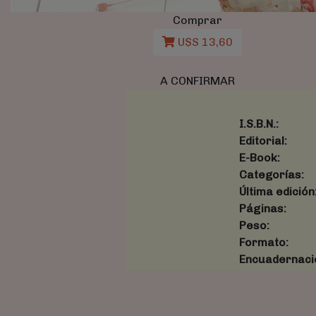
Comprar
U$S 13,60
A CONFIRMAR
I.S.B.N.:
Editorial:
E-Book:
Categorías:
Última edición
Páginas:
Peso:
Formato:
Encuadernaci