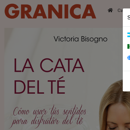
(curren
Catá