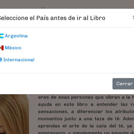
t)
logo
Catálogo
Age
Seleccione el País antes de ir al Libro
Cata Del Té, La
Argentina
México
Bisogno, Victoria
Internacional
El té es una bebida saludable y fascina
costumbres, rituales y ceremonias. Para 
sed; para otros, se trata de una ceremoni
Cerrar
mero alimento para convertirse en una e
eres de esas personas que vibran a la h
ayuda en este libro a entender las r
sensaciones, a diferenciar los atribu
momentos junto a una taza de té. Adem
aprendas el arte de la cata del té, y
empresario, o simplemente un amante de