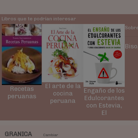
Libros que te podrían interesar
Sobre
Biso
El arte de la
Recetas
Engaño de los
cocina
peruanas
Edulcorantes
peruana
con Estevia,
El
GRANICA
Cambiar