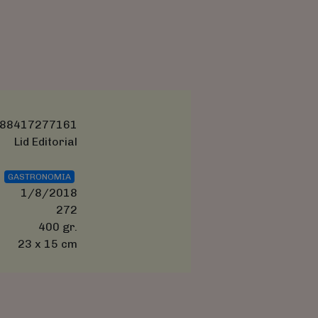
88417277161
Lid Editorial
GASTRONOMIA
1/8/2018
272
400 gr.
23 x 15 cm