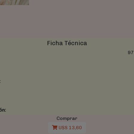
Ficha Técnica
97
:
ón:
Comprar
U$S 13,60