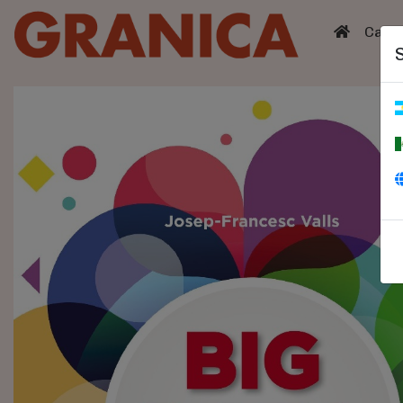
(curren
Catá