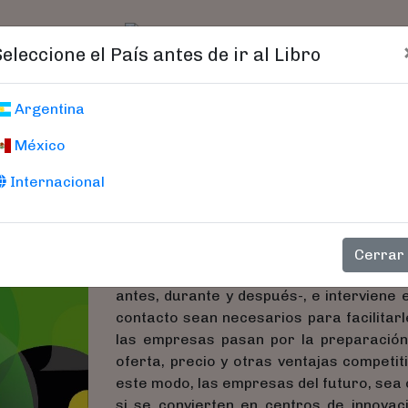
t)
logo
Catálogo
Age
Seleccione el País antes de ir al Libro
Big Data: Atrap
Argentina
México
Valls, Josep Francesc
Internacional
Gracias a los grandes y pequeños dato
fielmente las necesidades y aspiracione
datos, podremos entender cómo deb
Cerrar
cliente/consumidor. La empresa del fu
antes, durante y después-, e interviene
contacto sean necesarios para facilitar
las empresas pasan por la preparación
oferta, precio y otras ventajas competit
este modo, las empresas del futuro, sea c
si se convierten en centros de innova