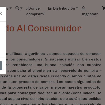
ndas
¿Dónde
En Distribución
×
comprar?
Ingresar
ando Al Consumidor
s –analíticas, algoritmos–, somos capaces de conocer
s de los consumidores. Si sabemos utilizar bien estos
emos establecer una buena relación con nuestro
turo acompaña al cliente en su recorrido de compra –
 en cada una de estas fases creando cuantos puntos de
le un buen proceso de compra. Los pasos siguientes de
 de la propuesta de valor, mejorar nuestro producto,
ivas para conseguir fidelizar al cliente/consumidor. De
ual sea su nivel de robotización, solo serán sostenibles
ción que acompañan a los clientes en su recorrido de