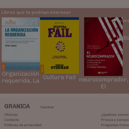
Libros que te podrían interesar
Sobre
Vall
Organización
Cultura Fail
neurocomprador,
requerida, La
El
GRANICA
Cambiar
Oficinas
¿Quiénes somos
Contacto
Prensa y comuni
Políticas de privacidad
Preguntas frecu