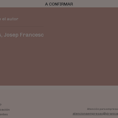
A CONFIRMAR
 el autor
s, Josep Francesc
?
Atención para empresa
cación
atencionaempresas@granica
entes