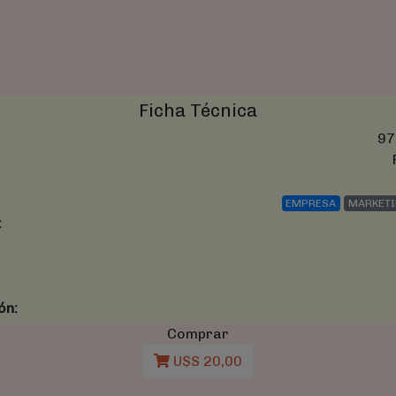
Ficha Técnica
97
EMPRESA
MARKETI
:
ón:
Comprar
U$S 20,00