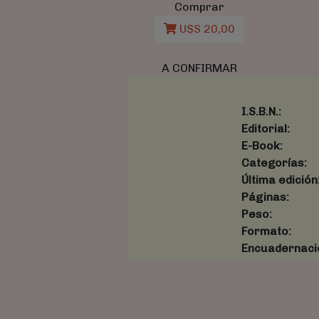
Comprar
U$S 20,00
A CONFIRMAR
I.S.B.N.:
Editorial:
E-Book:
Categorías:
Última edición
Páginas:
Peso:
Formato:
Encuadernaci