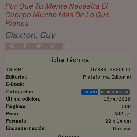
Por Qué Tu Mente Necesita El
Cuerpo Mucho Más De Lo Que
Piensa
Claxton, Guy
Ficha Técnica
I.S.B.N.:
9788416820511
Editorial:
Plataforma Editorial
E-Book:
Categorías:
ENSAYO
NEUROCIENCIA
Última edición:
16/4/2018
Páginas:
368
Peso:
492 gr.
Formato:
22 x 14 cm
Encuadernación:
Rústica