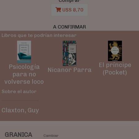
Comprar
U$S 8,70
A CONFIRMAR
Libros que te podrían interesar
El príncipe
Psicología
Nicanor Parra
(Pocket)
para no
volverse loco
Sobre el autor
Claxton, Guy
GRANICA
Cambiar