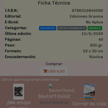
Ficha Técnica
I.S.B.N.:
9786316845092
Editorial:
Ediciones Granica
E-Book:
No Aplica
Categorías:
DEPORTES
ENTRETENIMIENTO
INFANTIL
Última edición:
10/6/2026
Páginas:
40
Peso:
200 gr.
Formato:
22 x 30 cm
Encuadernación:
Rústica
Comprar
U$S 9,00
Libros que te podrían interesar
$autorTitulo2
¡Me enojo!
$autorNombre2
Correr es vida