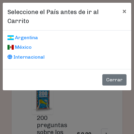
×
Seleccione el País antes de ir al
Carrito
Carrito De Compras
Argentina
México
Internacional
PRODUCTO
PRECIO
CANTIDAD
Cerrar
200
preguntas
sobre los