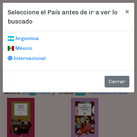
×
Seleccione el País antes de ir a ver lo
buscado
Libros encontrados
Argentina
México
Parámetros
Internacional
- Autor:
Manzanera, Laura
Cerrar
//
Mostrar
20
|
|
Todos
Ordenar
|
Título
|
Autor
|
Precio
50
ISBN