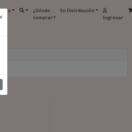
ndas
¿Dónde
En Distribución
×
comprar?
Ingresar