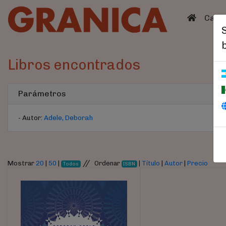
(curren
Catá
Libros encontrados
Parámetros
- Autor:
Adele, Deborah
//
Mostrar
20
|
50
|
Ordenar
|
Título
|
Autor
|
Precio
Todos
ISBN