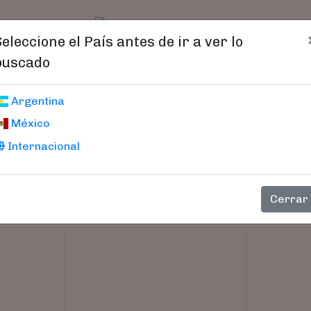
t)
logo
Catálogo
Age
Seleccione el País antes de ir a ver lo
buscado
Argentina
México
Internacional
Cerrar