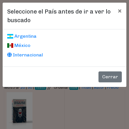
×
Seleccione el País antes de ir a ver lo
buscado
Libros encontrados
Argentina
México
Parámetros
Internacional
- Autor:
Marchiori, Eugenio
Cerrar
//
Mostrar
20
|
50
|
Ordenar
|
Título
|
Autor
|
Precio
Todos
ISBN