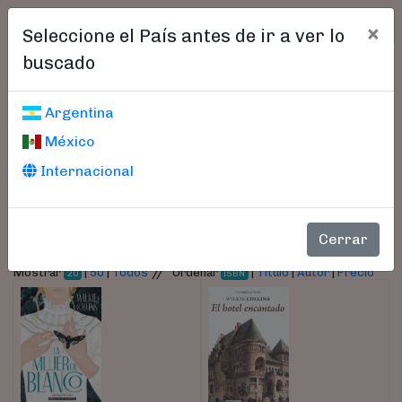
×
Seleccione el País antes de ir a ver lo
buscado
Libros encontrados
Argentina
México
Parámetros
Internacional
- Autor:
Collins, Wilkie
Cerrar
//
Mostrar
|
50
|
Todos
Ordenar
|
Título
|
Autor
|
Precio
20
ISBN